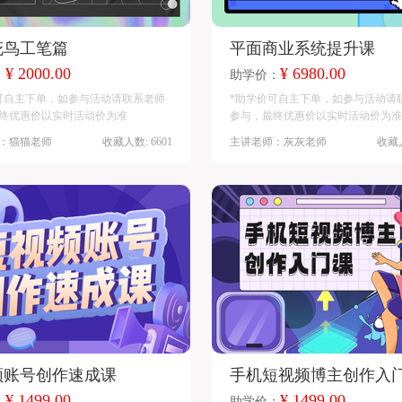
花鸟工笔篇
平面商业系统提升课
¥ 2000.00
¥ 6980.00
：
助学价：
可自主下单，如参与活动请联系老师
*助学价可自主下单，如参与活动请
终优惠价以实时活动价为准
参与，最终优惠价以实时活动价为准
：猫猫老师
收藏人数: 6601
主讲老师：灰灰老师
收藏人
频账号创作速成课
手机短视频博主创作入
¥ 1499.00
¥ 1499.00
：
助学价：