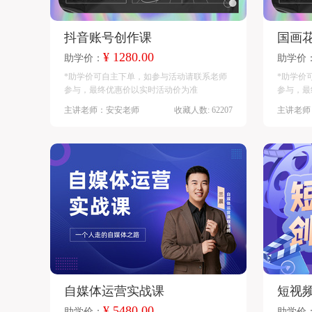
抖音账号创作课
国画
¥ 1280.00
助学价：
助学价
*助学价可自主下单，如参与活动请联系老师
*助学价
参与，最终优惠价以实时活动价为准
参与，最
主讲老师：安安老师
收藏人数: 62207
主讲老师
自媒体运营实战课
短视
¥ 5480.00
助学价：
助学价