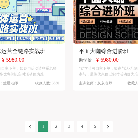
体运营全链路实战班
平面大咖综合进阶班
¥ 5980.00
¥ 6980.00
：
助学价：
可自主下单，如参与活动请联系老师
*助学价可自主下单，如参与活动请
终优惠价以实时活动价为准
参与，最终优惠价以实时活动价为准
：兰晨老师
收藏人数: 3550
主讲老师：灰灰老师
收藏人数
1
2
3
4
5