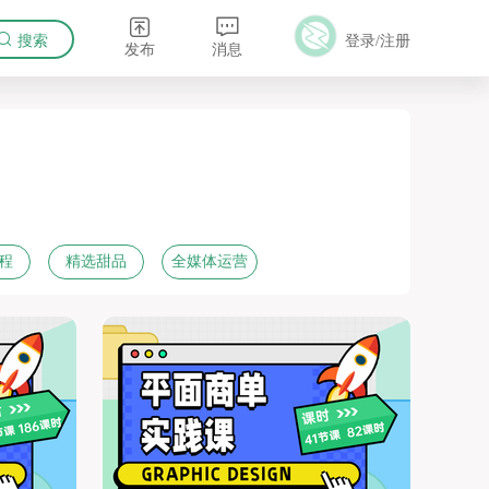
搜索
登录
/
注册
发布
消息
 影视
影视制作
商业插画
程
精选甜品
全媒体运营