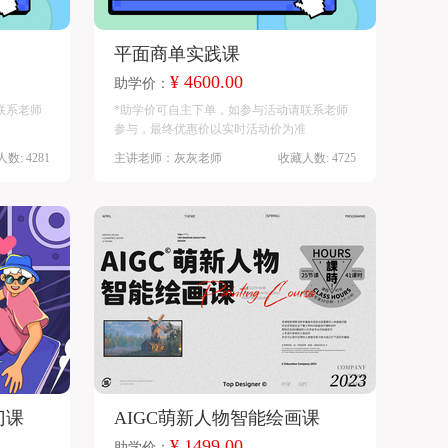
平面商单实践课
¥ 4600.00
助学价：
联系老师
*助学价可自主下单，如参与活动请联系老师
参与，最终优惠价以实时活动价为准
数: 4281
主讲老师：灰灰老师
收藏人数: 4725
门课
AIGC萌新人物智能绘画课
¥ 1499.00
助学价：