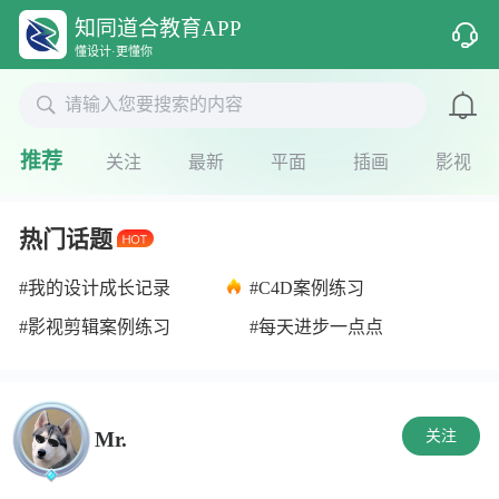
知同道合教育APP
懂设计·更懂你

请输入您要搜索的内容
推荐
关注
最新
平面
插画
影视
热门话题
#我的设计成长记录
#C4D案例练习
#影视剪辑案例练习
#每天进步一点点
Mr.
关注